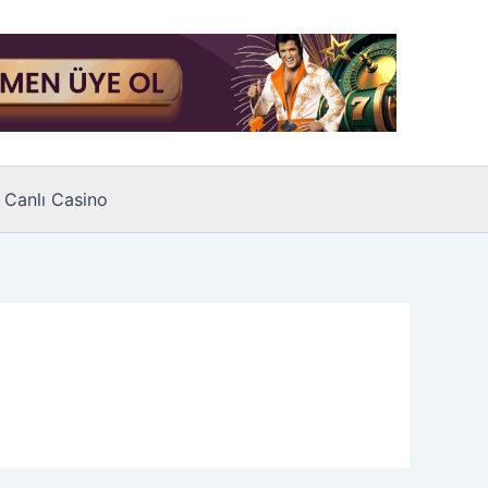
Canlı Casino