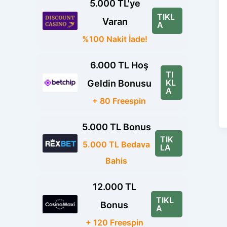
5.000 TL'ye
TIKL
Varan
A
%100 Nakit İade!
6.000 TL Hoş
TI
KL
Geldin Bonusu
A
+ 80 Freespin
5.000 TL Bonus
TIK
5.000 TL Bedava
LA
Bahis
12.000 TL
TIKL
Bonus
A
+ 120 Freespin