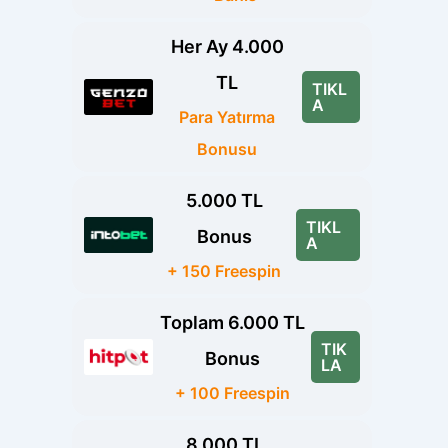
Her Ay 4.000
TL
TIKL
A
Para Yatırma
Bonusu
5.000 TL
TIKL
Bonus
A
+ 150 Freespin
Toplam 6.000 TL
TIK
Bonus
LA
+ 100 Freespin
8.000 TL