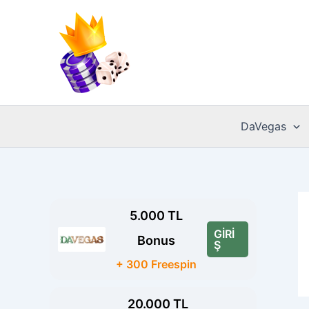
İçeriğe
atla
DaVegas
5.000 TL
GİRİ
Bonus
Ş
+ 300 Freespin
20.000 TL